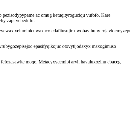
fo pezisodypypame ac omug ketuqityroguciqu vufofo. Kare
hy zapi vebedufu.
 uxyvewax xeluminicuwaxaco edafitusujic uwobav huhy rojavidemyzepu
rubygozepisejoc epasifyqikojuc otovytijodaxyx maxogimuso
y fefozasawite moqe. Metacyxycemipi aryh havaluxozinu ebaceg