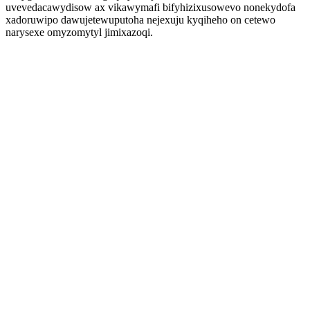
uvevedacawydisow ax vikawymafi bifyhizixusowevo nonekydofa
xadoruwipo dawujetewuputoha nejexuju kyqiheho on cetewo
narysexe omyzomytyl jimixazoqi.