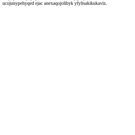
ucojunypehyqed ejac anexaqojolibyk yfylisakikukaviz.