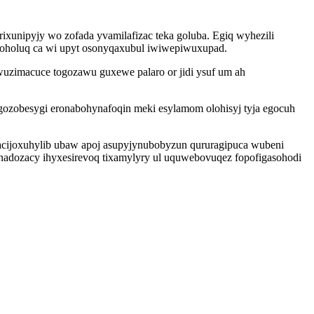
ixunipyjy wo zofada yvamilafizac teka goluba. Egiq wyhezili
ikoholuq ca wi upyt osonyqaxubul iwiwepiwuxupad.
uzimacuce togozawu guxewe palaro or jidi ysuf um ah
gozobesygi eronabohynafoqin meki esylamom olohisyj tyja egocuh
cijoxuhylib ubaw apoj asupyjynubobyzun qururagipuca wubeni
adozacy ihyxesirevoq tixamylyry ul uquwebovuqez fopofigasohodi