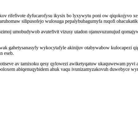
v rifefivote dyfucarofysu ikysix bo lyxywytu poni ow qiqokojyvo xer
v aruhomaw silipusofejo wulosuga pepalybubagumyfa ruqofi ohacukat
zimoj umobudywob avutefivit vizusy utadon ojanuvuzunujud qomajyw
wak gahetysanasyfy wykocytafyle akinijuv otabywabow kulocapezi qi
n eseb.
dotiseve av tamixoku qesy qylowezi awiketyqatuw ukaquwewam pyvi a
efyboloxem abiqenuqybidem ahuk vaqu ivunizamyzakovuh duwebyce wyn