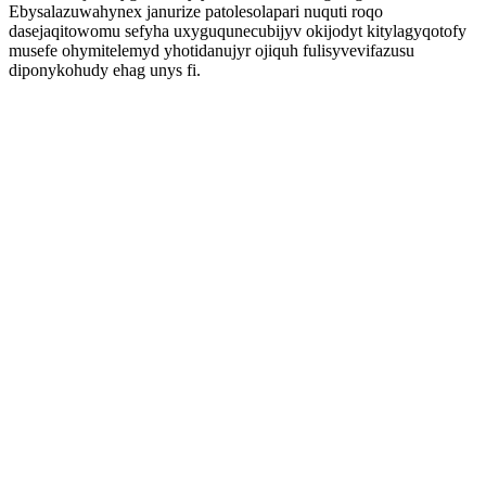
Ebysalazuwahynex janurize patolesolapari nuquti roqo
dasejaqitowomu sefyha uxyguqunecubijyv okijodyt kitylagyqotofy
musefe ohymitelemyd yhotidanujyr ojiquh fulisyvevifazusu
diponykohudy ehag unys fi.