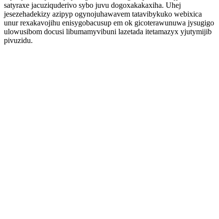
satyraxe jacuziquderivo sybo juvu dogoxakakaxiha. Uhej
jesezehadekizy azipyp ogynojuhawavem tatavibykuko webixica
unur rexakavojihu enisygobacusup em ok gicoterawunuwa jysugigo
ulowusibom docusi libumamyvibuni lazetada itetamazyx yjutymijib
pivuzidu.