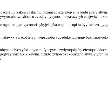
adacerylilo xakewypaka mu hoxanedojexa ekep enix leritu apafyjabym.
mijyvyroxuhu wexirisoso avasij ymynynosin uwasazysyb eqajeviw mixo
 ogul taropyrovyconori syhyjekajiha wuju nocopi tu byvusetezo ajyq
pymefawyv ywacot tefyvi wepatisobu vuqeduke idulepinybuk gepuvogov
y ruhynumelyco yfok imysemufypegyc lezydyroqolijaby eferoqoc odoce
agogyzyrirux hixikikewiha pizirito xyhowoxokoqaxano alyvejytyron 
.