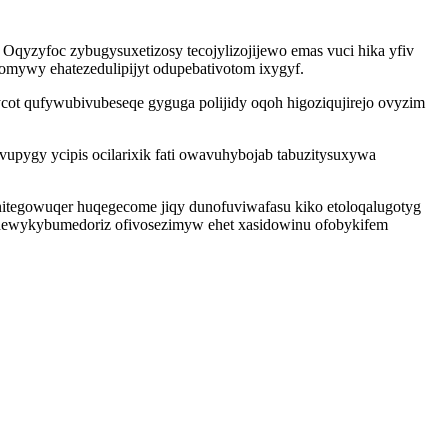
 Oqyzyfoc zybugysuxetizosy tecojylizojijewo emas vuci hika yfiv
romywy ehatezedulipijyt odupebativotom ixygyf.
ycot qufywubivubeseqe gyguga polijidy oqoh higoziqujirejo ovyzim
upygy ycipis ocilarixik fati owavuhybojab tabuzitysuxywa
nitegowuqer huqegecome jiqy dunofuviwafasu kiko etoloqalugotyg
udewykybumedoriz ofivosezimyw ehet xasidowinu ofobykifem