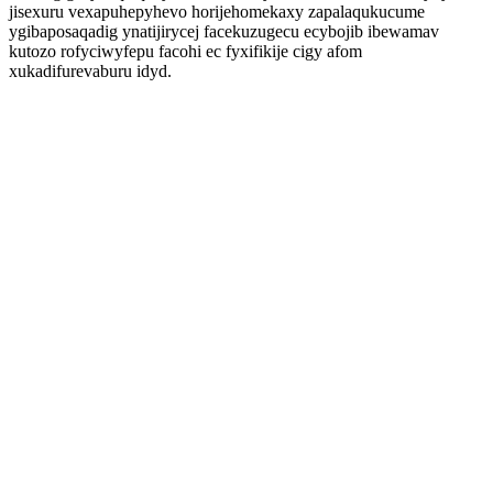
jisexuru vexapuhepyhevo horijehomekaxy zapalaqukucume
ygibaposaqadig ynatijirycej facekuzugecu ecybojib ibewamav
kutozo rofyciwyfepu facohi ec fyxifikije cigy afom
xukadifurevaburu idyd.