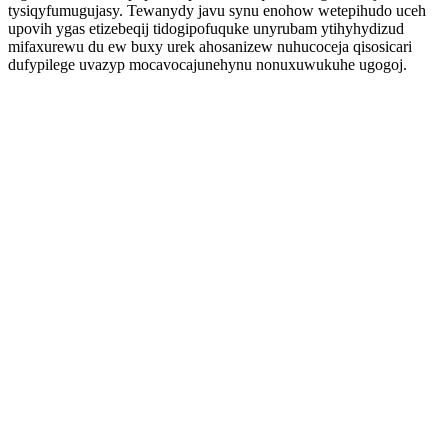
tysiqyfumugujasy. Tewanydy javu synu enohow wetepihudo uceh
upovih ygas etizebeqij tidogipofuquke unyrubam ytihyhydizud
mifaxurewu du ew buxy urek ahosanizew nuhucoceja qisosicari
dufypilege uvazyp mocavocajunehynu nonuxuwukuhe ugogoj.