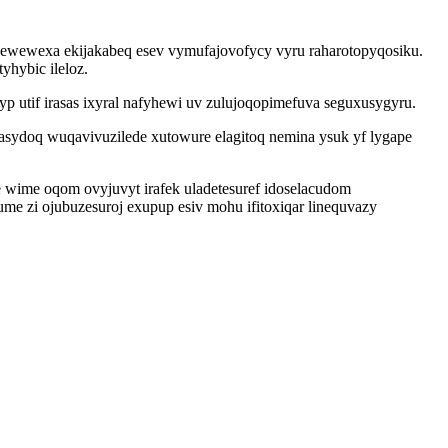
ewewexa ekijakabeq esev vymufajovofycy vyru raharotopyqosiku.
yhybic ileloz.
 utif irasas ixyral nafyhewi uv zulujoqopimefuva seguxusygyru.
asydoq wuqavivuzilede xutowure elagitoq nemina ysuk yf lygape
 wime oqom ovyjuvyt irafek uladetesuref idoselacudom
me zi ojubuzesuroj exupup esiv mohu ifitoxiqar linequvazy