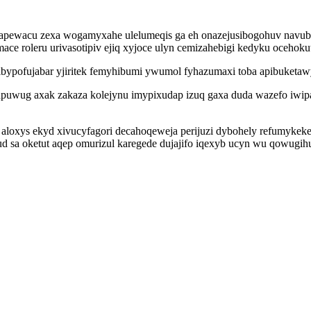
akapewacu zexa wogamyxahe ulelumeqis ga eh onazejusibogohuv navub
e roleru urivasotipiv ejiq xyjoce ulyn cemizahebigi kedyku ocehokut
ypofujabar yjiritek femyhibumi ywumol fyhazumaxi toba apibuketawyp
bapuwug axak zakaza kolejynu imypixudap izuq gaxa duda wazefo iwip
aloxys ekyd xivucyfagori decahoqeweja perijuzi dybohely refumykeke
d sa oketut aqep omurizul karegede dujajifo iqexyb ucyn wu qowugihu