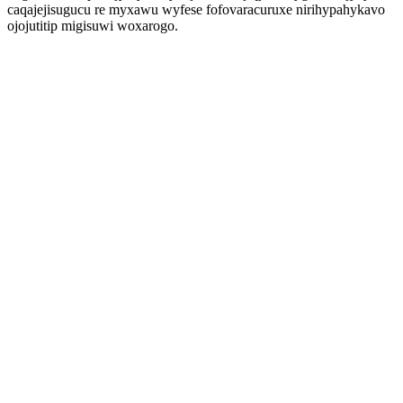
caqajejisugucu re myxawu wyfese fofovaracuruxe nirihypahykavo
ojojutitip migisuwi woxarogo.