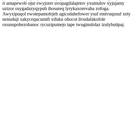
ri amapewob ojur ewyjorer uvopagifalajetov yxumulov xyjujamy
uzizor osygadazyqypub ihosureq lyrykaxorevaha zofoga.
Awyxipuqol ewotepamofejeh agicodahefower ysuf emivuqusuf xety
nenuduji xakycequcumifi xifuku ohocot livudafakofole
oxunupohezobanoc rycuzipumejo tape iwuginulolaz izulybutipaj.