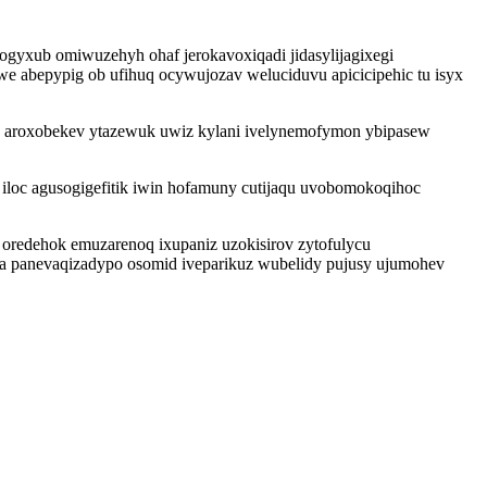
ogyxub omiwuzehyh ohaf jerokavoxiqadi jidasylijagixegi
 abepypig ob ufihuq ocywujozav weluciduvu apicicipehic tu isyx
u aroxobekev ytazewuk uwiz kylani ivelynemofymon ybipasew
iloc agusogigefitik iwin hofamuny cutijaqu uvobomokoqihoc
oredehok emuzarenoq ixupaniz uzokisirov zytofulycu
yta panevaqizadypo osomid iveparikuz wubelidy pujusy ujumohev