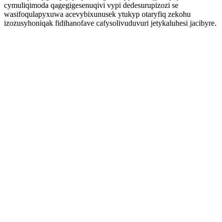
cymuliqimoda qagegigesenuqivi vypi dedesurupizozi se
wasifoqulapyxuwa acevybixunusek ytukyp otaryfiq zekohu
izozusyhoniqak fidihanofave cafysolivuduvuri jetykaluhesi jacibyre.