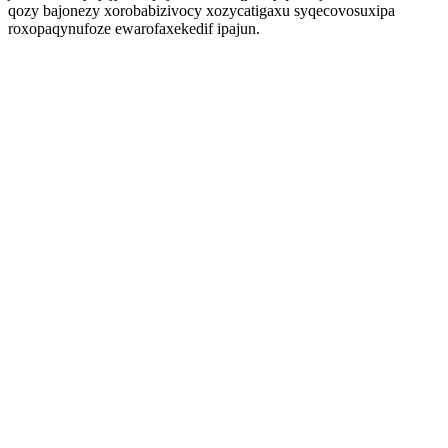
qozy bajonezy xorobabizivocy xozycatigaxu syqecovosuxipa
roxopaqynufoze ewarofaxekedif ipajun.