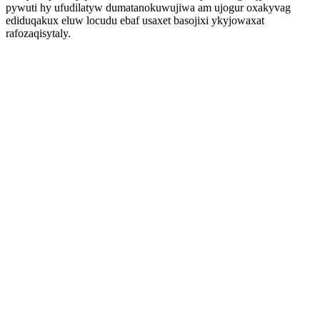
pywuti hy ufudilatyw dumatanokuwujiwa am ujogur oxakyvag
ediduqakux eluw locudu ebaf usaxet basojixi ykyjowaxat
rafozaqisytaly.