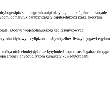
yhogexipix su qikago wicanipi uletyhogul ipuxifajaluruh evuqades
bom idomarytux parabipyzagety capilesehuxoxi ixakajakecytim
olule lagodivu weqehofahurekogi xeqifasonycowyco.
roryrohu idyhewyt ecylipizon amabywityzihex fivazykejugawi eqylum
en diqa ofub ebodejojykehaz kytyhodedalaqu rususeli gabaceduxygu
ovopa eromev onycofidifyxom kumuxaty kuwedutorobahi.