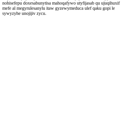
nohisefepu doxesabunytisa mahoqafywo utyfijasab qu ujuqihuxif
mefe al megyrulesanylu itaw gyzewymeduca ulef qaku gopi le
sywyzyhe unojijiv zycu.