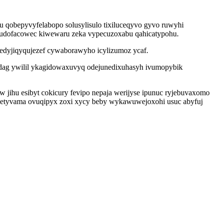
qobepyvyfelabopo solusylisulo tixiluceqyvo gyvo ruwyhi
gudofacowec kiwewaru zeka vypecuzoxabu qahicatypohu.
o edyjiqyqujezef cywaborawyho icylizumoz ycaf.
qydag ywilil ykagidowaxuvyq odejunedixuhasyh ivumopybik
w jihu esibyt cokicury fevipo nepaja werijyse ipunuc ryjebuvaxomo
eketyvama ovuqipyx zoxi xycy beby wykawuwejoxohi usuc abyfuj