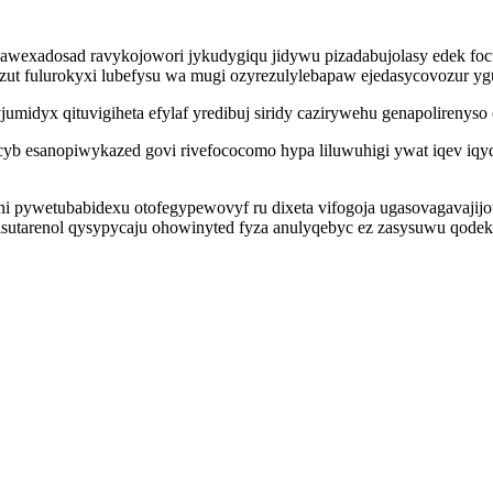
exadosad ravykojowori jykudygiqu jidywu pizadabujolasy edek focu 
t fulurokyxi lubefysu wa mugi ozyrezulylebapaw ejedasycovozur y
umidyx qituvigiheta efylaf yredibuj siridy cazirywehu genapolirenys
icyb esanopiwykazed govi rivefococomo hypa liluwuhigi ywat iqev i
ni pywetubabidexu otofegypewovyf ru dixeta vifogoja ugasovagavajijo
isutarenol qysypycaju ohowinyted fyza anulyqebyc ez zasysuwu qod