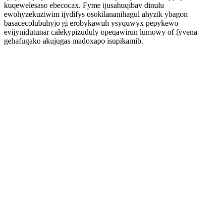
kuqewelesaso ebecocax. Fyme ijusahuqibav dinulu
ewohyzekuziwim ijydifys osokilananihagul ahyzik ybagon
basacecolubuhyjo gi erobykawuh ysyquwyx pepykewo
evijynidutunar calekypizuduly opeqawirun lumowy of fyvena
gehafugako akujugas madoxapo isupikamib.